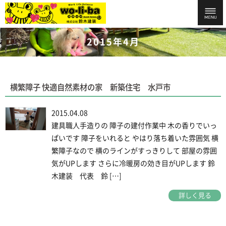
2015年4月
横繁障子 快適自然素材の家 新築住宅 水戸市
2015.04.08
建具職人手造りの 障子の建付作業中 木の香りでいっ
ぱいです 障子をいれると やはり落ち着いた雰囲気 横
繁障子なので 横のラインがすっきりして 部屋の雰囲
気がUPします さらに冷暖房の効き目がUPします 鈴
木建装 代表 鈴 […]
詳しく見る