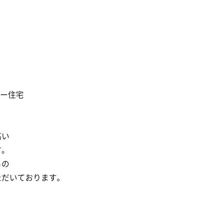
ギー住宅
高い
す。
らの
ただいております。